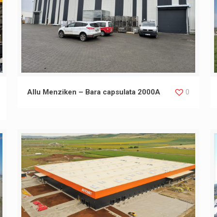
Allu Menziken – Bara capsulata 2000A
0